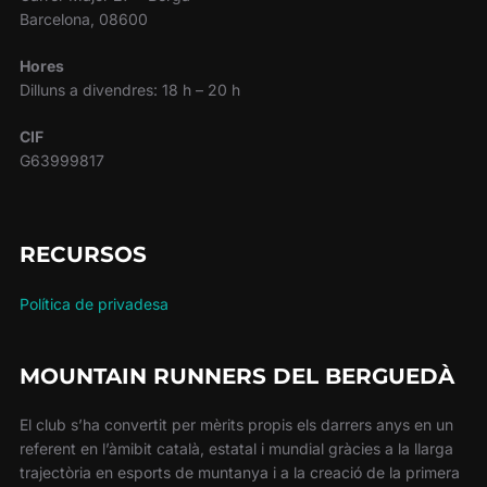
Barcelona, 08600
Hores
Dilluns a divendres: 18 h – 20 h
CIF
G63999817
RECURSOS
Política de privadesa
MOUNTAIN RUNNERS DEL BERGUEDÀ
El club s’ha convertit per mèrits propis els darrers anys en un
referent en l’àmibit català, estatal i mundial gràcies a la llarga
trajectòria en esports de muntanya i a la creació de la primera