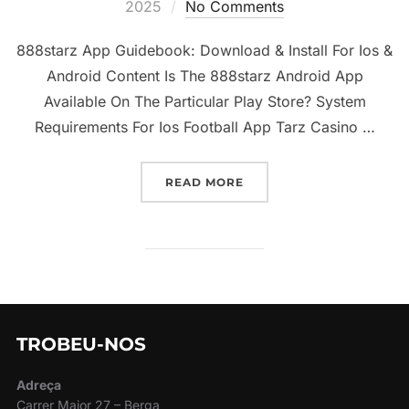
on
2025
No Comments
888starz App Guidebook: Download & Install For Ios &
Android Content Is The 888starz Android App
Available On The Particular Play Store? System
Requirements For Ios Football App Tarz Casino …
“DOWNLOAD 888STARZ 
READ MORE
TROBEU-NOS
Adreça
Carrer Major 27 – Berga