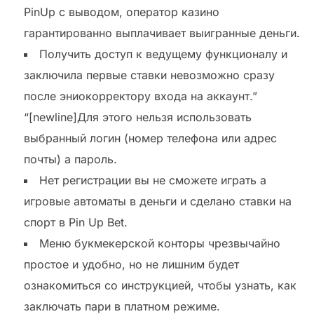
PinUp с выводом, оператор казино
гарантированно выплачивает выигранные деньги.
Получить доступ к ведущему функционалу и
заключила первые ставки невозможно сразу
после эниокорректору входа на аккаунт.”
“[newline]Для этого нельзя использовать
выбранный логин (номер телефона или адрес
почты) а пароль.
Нет регистрации вы не сможете играть а
игровые автоматы в деньги и сделано ставки на
спорт в Pin Up Bet.
Меню букмекерской конторы чрезвычайно
простое и удобно, но не лишним будет
ознакомиться со инструкцией, чтобы узнать, как
заключать пари в платном режиме.