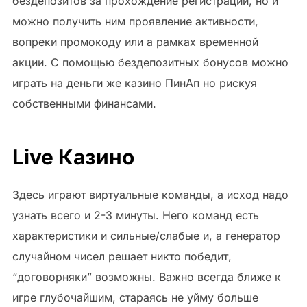
бездепозитов за прохождение регистрации, но и
можно получить ним проявление активности,
вопреки промокоду или а рамках временной
акции. С помощью бездепозитных бонусов можно
играть на деньги же казино ПинАп но рискуя
собственными финансами.
Live Казино
Здесь играют виртуальные команды, а исход надо
узнать всего и 2-3 минуты. Него команд есть
характеристики и сильные/слабые и, а генератор
случайном чисел решает никто победит,
“договорняки” возможны. Важно всегда ближе к
игре глубочайшим, стараясь не уйму больше