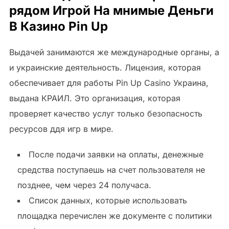
рядом Игрой На мнимые Деньги
В Казино Pin Up
Выдачей занимаются же международные органы, а
и украинские деятельность. Лицензия, которая
обеспечивает для работы Pin Up Casino Украина,
выдана КРАИЛ. Это организация, которая
проверяет качество услуг только безопасность
ресурсов ддя игр в мире.
После подачи заявки на оплаты, денежные
средства поступаешь на счет пользователя не
позднее, чем через 24 получаса.
Список данных, которые использовать
площадка перечислен же документе с политики