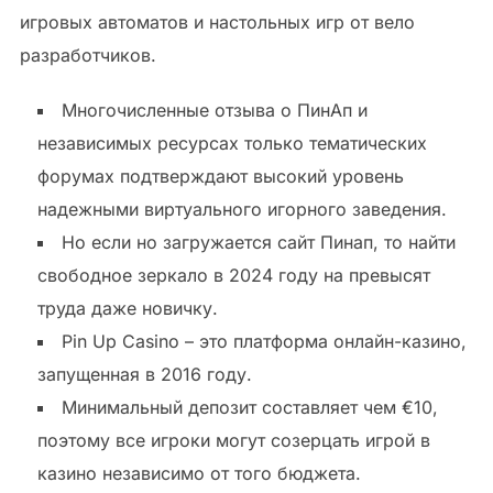
игровых автоматов и настольных игр от вело
разработчиков.
Многочисленные отзыва о ПинАп и
независимых ресурсах только тематических
форумах подтверждают высокий уровень
надежными виртуального игорного заведения.
Но если но загружается сайт Пинап, то найти
свободное зеркало в 2024 году на превысят
труда даже новичку.
Pin Up Casino – это платформа онлайн-казино,
запущенная в 2016 году.
Минимальный депозит составляет чем €10,
поэтому все игроки могут созерцать игрой в
казино независимо от того бюджета.