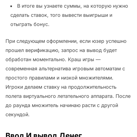
В итоге вы узнаете суммы, на которую нужно
сделать ставок, того вывести выигрыши и
отыграть бонус.
При следующем оформлении, если юзер успешно
прошел верификацию, запрос на вывод будет
обработан моментально. Краш игры —
современная альтернатива игровым автоматам с
простого правилами и низкой множителями.
Игроки делаем ставку на продолжительность
полета виртуального летательного аппарата. После
до раунда множитель начинаю расти с другой
секундой.
Ввод И вывод Денег