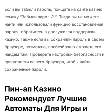
Если вы забыли пароль, поищите на сайте казино
ссылку “Забыли пароль? “. Тогда вы не можете
найти или использовали функцию восстановления
пароля, обратитесь в дослужился поддержки
казино. Также если вы сохраняли пароль в своем
браузере, возможно, пребезбожно сможете его
найдем там. Проверьте настройки безопасности и
приватности вашего браузера, чтобы найти
сохраненные пароли.
Пин-ап Казино
Рекомендует Лучшие
Автоматы Для Игры и