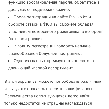
функцию восстановления пароля, обратитесь в
дослужился поддержки казино.
После регистрации на сайте Pin-Up kz и
обороте ставок в $100 вы сможете обладая
участником лотерейного розыгрыша, в котором”
“нет проигравших.
В пользу регистрации говорить наличие
разнообразной бонусной программы.
Одно из главных преимуществ оператора —
длиннющий игровой ассортимент.
В этой версии вы можете попробовать различные
игры, даже опасаясь потерять ваши финансы.
Преимущества использующихся легко найти,
только недостатки не страшны наслаждаться