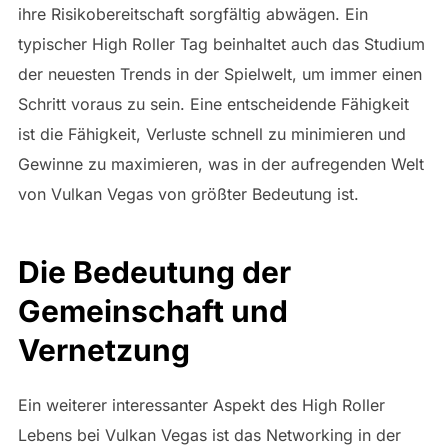
ihre Risikobereitschaft sorgfältig abwägen. Ein
typischer High Roller Tag beinhaltet auch das Studium
der neuesten Trends in der Spielwelt, um immer einen
Schritt voraus zu sein. Eine entscheidende Fähigkeit
ist die Fähigkeit, Verluste schnell zu minimieren und
Gewinne zu maximieren, was in der aufregenden Welt
von Vulkan Vegas von größter Bedeutung ist.
Die Bedeutung der
Gemeinschaft und
Vernetzung
Ein weiterer interessanter Aspekt des High Roller
Lebens bei Vulkan Vegas ist das Networking in der