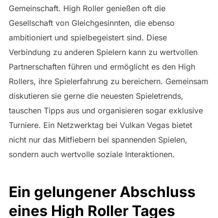
Gemeinschaft. High Roller genießen oft die
Gesellschaft von Gleichgesinnten, die ebenso
ambitioniert und spielbegeistert sind. Diese
Verbindung zu anderen Spielern kann zu wertvollen
Partnerschaften führen und ermöglicht es den High
Rollers, ihre Spielerfahrung zu bereichern. Gemeinsam
diskutieren sie gerne die neuesten Spieletrends,
tauschen Tipps aus und organisieren sogar exklusive
Turniere. Ein Netzwerktag bei Vulkan Vegas bietet
nicht nur das Mitfiebern bei spannenden Spielen,
sondern auch wertvolle soziale Interaktionen.
Ein gelungener Abschluss
eines High Roller Tages