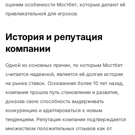
оценим особенности Мостбет, которые делают её
привлекательной для игроков.
История и репутация
компании
Одной из основных причин, по которым Мостбет
считается надежной, является её долгая история
на рынке ставок. Основанная более 10 лет назад,
компания прошла путь становления и развития,
доказав свою способность выдерживать
конкуренцию и адаптироваться к новым
тенденциям. Репутация компании подтверждается
множеством положительных отзывов как от