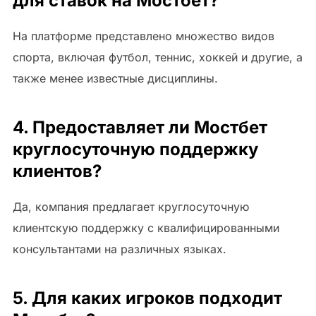
для ставок на Мостбет?
На платформе представлено множество видов
спорта, включая футбол, теннис, хоккей и другие, а
также менее известные дисциплины.
4. Предоставляет ли Мостбет
круглосуточную поддержку
клиентов?
Да, компания предлагает круглосуточную
клиентскую поддержку с квалифицированными
консультантами на различных языках.
5. Для каких игроков подходит