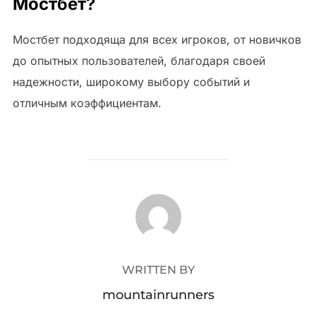
Мостбет?
Мостбет подходяща для всех игроков, от новичков
до опытных пользователей, благодаря своей
надежности, широкому выбору событий и
отличным коэффициентам.
POST AUTHOR
WRITTEN BY
mountainrunners