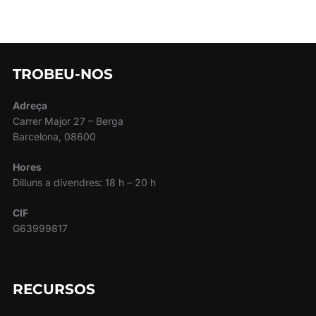
TROBEU-NOS
Adreça
Carrer Major 27 – Berga
Barcelona, 08600
Hores
Dilluns a divendres: 18 h – 20 h
CIF
G63999817
RECURSOS