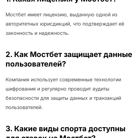
Мостбет имеет лицензию, выданную одной из
авторитетных юрисдикций, что подтверждает её
законность и надежность.
2. Как Мостбет защищает данные
пользователей?
Компания использует современные технологии
шифрования и регулярно проводит аудиты
безопасности для защиты данных и транзакций
пользователей.
3. Какие виды спорта доступны