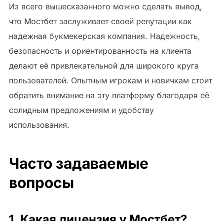
Из всего вышесказанного можно сделать вывод,
что Мостбет заслуживает своей репутации как
надежная букмекерская компания. Надежность,
безопасность и ориентированность на клиента
делают её привлекательной для широкого круга
пользователей. Опытным игрокам и новичкам стоит
обратить внимание на эту платформу благодаря её
солидным предложениям и удобству
использования.
Часто задаваемые
вопросы
1. Какая лицензия у Мостбет?