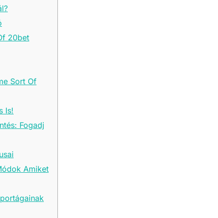
l?
ó
Of 20bet
e Sort Of
 Is!
ntés: Fogadj
usai
 Módok Amiket
portágainak