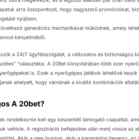
nz tutira megérkezik, és a legtöbb esetben pár órán belül 
apatuk arra összpontosít, hogy nagyszerű promóciókat, biz
gatást nyújtson.
 következő generációs mechanikával működnek, amely lehet
tthonod kényelméből.
tozik a 24/7 ügyfélszolgálat, a változatos és biztonságos b
széles” “választéka. A 20Bet könyvtárában több ezer nyerőg
nyerőgépeket is. Ezek a nyerőgépes játékok lehetővé teszik
anak ahelyett, hogy várnának a kiváltó kombinációk eltalál
gos A 20bet?
ak rendelkeznie kell egy készenléti támogató csapattal, am
k vehicle. A regisztráció befejezése után menj vissza az a
ékaiddal. Akár a new buszon, akár a kanapédon heversz, az 