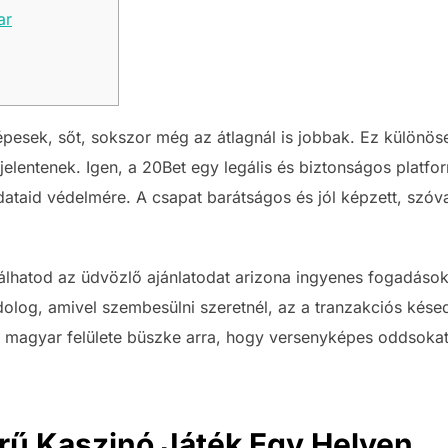
ar
pesek, sőt, sokszor még az átlagnál is jobbak. Ez különös
lentenek. Igen, a 20Bet egy legális és biztonságos platfo
dataid védelmére. A csapat barátságos és jól képzett, szóv
lhatod az üdvözlő ajánlatodat arizona ingyenes fogadások
dolog, amivel szembesülni szeretnél, az a tranzakciós kés
 magyar felülete büszke arra, hogy versenyképes oddsokat
ű Kaszinó Játék Egy Helyen