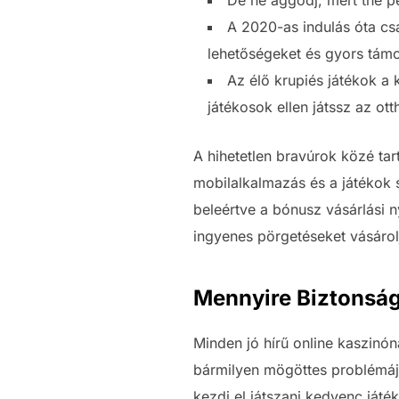
De ne aggódj, mert the pé
A 2020-as indulás óta cs
lehetőségeket és gyors támo
Az élő krupiés játékok a
játékosok ellen játssz az o
A hihetetlen bravúrok közé tar
mobilalkalmazás és a játékok 
beleértve a bónusz vásárlási 
ingyenes pörgetéseket vásárolj
Mennyire Biztonsá
Minden jó hírű online kaszinón
bármilyen mögöttes problémáju
kezdj el játszani kedvenc ját