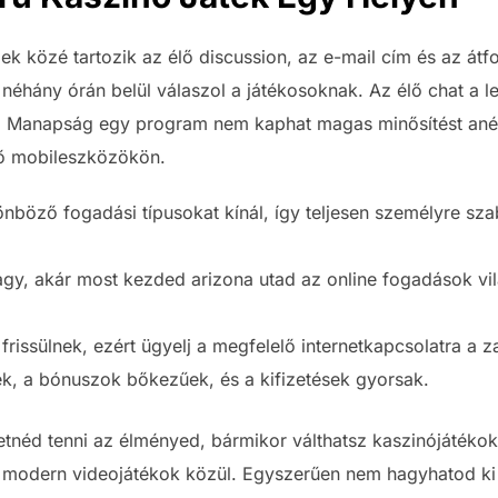
ek közé tartozik az élő discussion, az e-mail cím és az át
 néhány órán belül válaszol a játékosoknak. Az élő chat a
j. Manapság egy program nem kaphat magas minősítést an
ő mobileszközökön.
nböző fogadási típusokat kínál, így teljesen személyre sz
agy, akár most kezded arizona utad az online fogadások vil
 frissülnek, ezért ügyelj a megfelelő internetkapcsolatra a
, a bónuszok bőkezűek, és a kifizetések gyorsak.
tnéd tenni az élményed, bármikor válthatsz kaszinójátékokr
 modern videojátékok közül. Egyszerűen nem hagyhatod ki