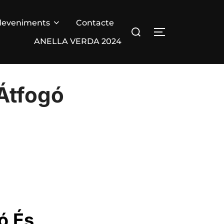
deveniments
Contacte
Search
TOGGLE SIDE
for:
ANELLA VERDA 2024
Átfogó
ó És