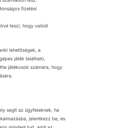
a számládon lesz.
tonságos fizetési
ővé teszi, hogy valódi
anki lehetőségek, a
épes játék található,
 the játékosok számára, hogy
ására.
ely segít az ügyfeleknek, ha
lkalmazásba, jelentkezz be, és
app mindent tud, amit az