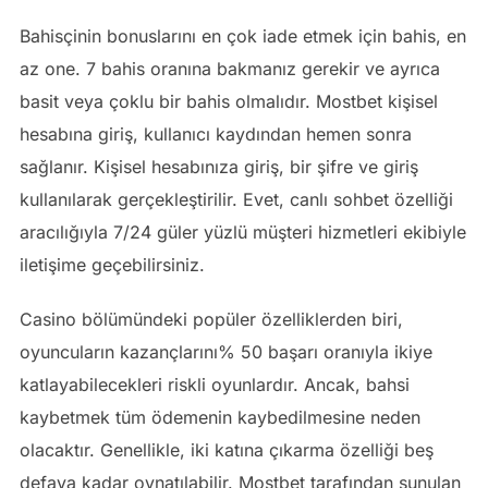
Bahisçinin bonuslarını en çok iade etmek için bahis, en
az one. 7 bahis oranına bakmanız gerekir ve ayrıca
basit veya çoklu bir bahis olmalıdır. Mostbet kişisel
hesabına giriş, kullanıcı kaydından hemen sonra
sağlanır. Kişisel hesabınıza giriş, bir şifre ve giriş
kullanılarak gerçekleştirilir. Evet, canlı sohbet özelliği
aracılığıyla 7/24 güler yüzlü müşteri hizmetleri ekibiyle
iletişime geçebilirsiniz.
Casino bölümündeki popüler özelliklerden biri,
oyuncuların kazançlarını% 50 başarı oranıyla ikiye
katlayabilecekleri riskli oyunlardır. Ancak, bahsi
kaybetmek tüm ödemenin kaybedilmesine neden
olacaktır. Genellikle, iki katına çıkarma özelliği beş
defaya kadar oynatılabilir. Mostbet tarafından sunulan