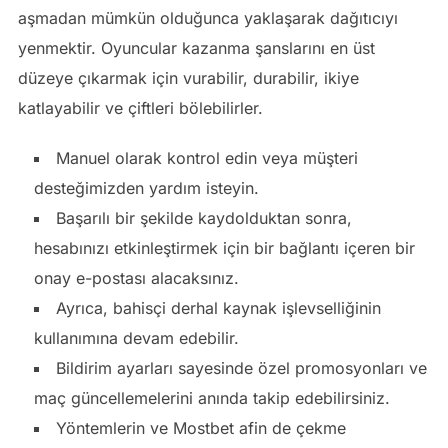
aşmadan mümkün olduğunca yaklaşarak dağıtıcıyı
yenmektir. Oyuncular kazanma şanslarını en üst
düzeye çıkarmak için vurabilir, durabilir, ikiye
katlayabilir ve çiftleri bölebilirler.
Manuel olarak kontrol edin veya müşteri
desteğimizden yardım isteyin.
Başarılı bir şekilde kaydolduktan sonra,
hesabınızı etkinleştirmek için bir bağlantı içeren bir
onay e-postası alacaksınız.
Ayrıca, bahisçi derhal kaynak işlevselliğinin
kullanımına devam edebilir.
Bildirim ayarları sayesinde özel promosyonları ve
maç güncellemelerini anında takip edebilirsiniz.
Yöntemlerin ve Mostbet afin de çekme