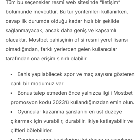
Tüm bu seçenekler resmî web sitesinde “İletişim”
bölümünde mevcuttur. Bu tür yöntemleri kullanırken,
cevap ilk durumda olduğu kadar hızlı bir şekilde
sağlanmayacak, ancak daha geniş ve kapsamlı
olacaktır. Mostbet bahisçinin ofisi resmi yerel lisansı
olmadığından, farklı yerlerden gelen kullanıcılar
tarafından ona erişim sınırlı olabilir.
Bahis yapılabilecek spor ve maç sayısını gösteren
canlı bir modumuz var.
Bonus talep etmeden önce yalnızca ilgili Mostbet
promosyon kodu 2023’ü kullandığınızdan emin olun.
Oyuncular kazanma şanslarını en üst düzeye
çıkarmak için vurabilir, durabilir, ikiye katlayabilir ve
çiftleri bölebilirler.
Çevrimiçi spor bahislerine ilgi duyan oyuncuların