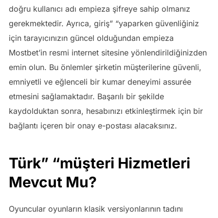
doğru kullanıcı adı empieza şifreye sahip olmanız
gerekmektedir. Ayrıca, giriş” “yaparken güvenliğiniz
için tarayıcınızın güncel olduğundan empieza
Mostbet’in resmi internet sitesine yönlendirildiğinizden
emin olun. Bu önlemler şirketin müşterilerine güvenli,
emniyetli ve eğlenceli bir kumar deneyimi assurée
etmesini sağlamaktadır. Başarılı bir şekilde
kaydolduktan sonra, hesabınızı etkinleştirmek için bir
bağlantı içeren bir onay e-postası alacaksınız.
Türk” “müşteri Hizmetleri
Mevcut Mu?
Oyuncular oyunların klasik versiyonlarının tadını