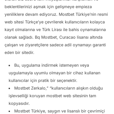
beklentilerinizi aşmak için gelişmeye empieza
yeniliklere devam ediyoruz. Mostbet Türkiye’nin resmi
web sitesi Türkçe’ye çevrilerek kullanıcıların kolayca
kayıt olmalarına ve Türk Lirası ile bahis oynamalarına
olanak sağladı. Bq Mostbet, Curacao lisansı altında
çalışan ve ziyaretçilere sadece adil oynamayı garanti
eden bir sitedir.
Bu, uygulama indirmek istemeyen veya
uygulamayla uyumlu olmayan bir cihaz kullanan
kullanıcılar için pratik bir seçenektir.
Mostbet Zerkalo,” “kullanıcıların alışkın olduğu
işlevselliği koruyan mostbet web sitesinin tam
kopyasıdır.
Mostbet Türkiye, saygın ve lisanslı bir çevrimiçi