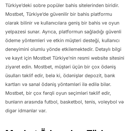
Türkiye’deki sobre popüler bahis sitelerinden biridir.
Mostbet, Türkiye’de güvenilir bir bahis platformu
olarak bilinir ve kullanıcılara geniş bir bahis ve oyun
yelpazesi sunar. Ayrıca, platformun sağladığı güvenli
ödeme yöntemleri ve etkin müşteri desteği, kullanıcı
deneyimini olumlu yönde etkilemektedir. Detaylı bilgi
ve kayıt için Mostbet Türkiye’nin resmi website sitesini
ziyaret edin. Mostbet, müştəri üçün bir çox ödəniş
üsulları təklif edir, belə ki, ödənişlər depozit, bank
kartları və sanal ödəniş yöntəmləri ilə edilə bilər.
Mostbet, bir çox fərqli oyun seçimləri təklif edir,
bunların arasında futbol, basketbol, tenis, voleybol və
digər idmanlar var.