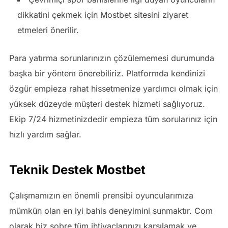
dikkatini çekmek için Mostbet sitesini ziyaret
etmeleri önerilir.
Para yatırma sorunlarınızın çözülememesi durumunda
başka bir yöntem önerebiliriz. Platformda kendinizi
özgür empieza rahat hissetmenize yardımcı olmak için
yüksek düzeyde müşteri destek hizmeti sağlıyoruz.
Ekip 7/24 hizmetinizdedir empieza tüm sorularınız için
hızlı yardım sağlar.
Teknik Destek Mostbet
Çalışmamızın en önemli prensibi oyuncularımıza
mümkün olan en iyi bahis deneyimini sunmaktır. Com
olarak biz sobre tüm ihtiyaçlarınızı karşılamak ve