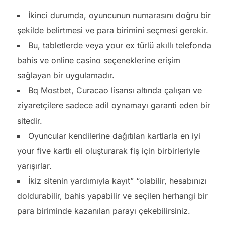
İkinci durumda, oyuncunun numarasını doğru bir
şekilde belirtmesi ve para birimini seçmesi gerekir.
Bu, tabletlerde veya your ex türlü akıllı telefonda
bahis ve online casino seçeneklerine erişim
sağlayan bir uygulamadır.
Bq Mostbet, Curacao lisansı altında çalışan ve
ziyaretçilere sadece adil oynamayı garanti eden bir
sitedir.
Oyuncular kendilerine dağıtılan kartlarla en iyi
your five kartlı eli oluşturarak fiş için birbirleriyle
yarışırlar.
İkiz sitenin yardımıyla kayıt” “olabilir, hesabınızı
doldurabilir, bahis yapabilir ve seçilen herhangi bir
para biriminde kazanılan parayı çekebilirsiniz.