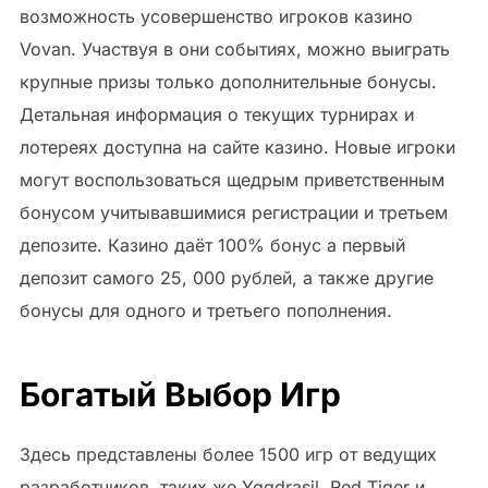
возможность усовершенство игроков казино
Vovan. Участвуя в они событиях, можно выиграть
крупные призы только дополнительные бонусы.
Детальная информация о текущих турнирах и
лотереях доступна на сайте казино. Новые игроки
могут воспользоваться щедрым приветственным
бонусом учитывавшимися регистрации и третьем
депозите. Казино даёт 100% бонус а первый
депозит самого 25, 000 рублей, а также другие
бонусы для одного и третьего пополнения.
Богатый Выбор Игр
Здесь представлены более 1500 игр от ведущих
разработчиков, таких же Yggdrasil, Red Tiger и