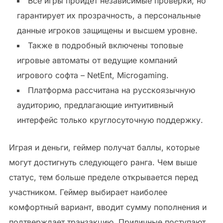
Все игры пройдет независимые проверки, но
гарантирует их прозрачность, а персональные
данные игроков защищены и высшем уровне.
Также в подробный включены топовые
игровые автоматы от ведущие компаний
игрового софта – NetEnt, Microgaming.
Платформа рассчитана на русскоязычную
аудиторию, предлагающие интуитивный
интерфейс только круглосуточную поддержку.
Играя и деньги, геймер получат баллы, которые
могут достигнуть следующего ранга. Чем выше
статус, тем больше пределе открывается перед
участником. Геймер выбирает наиболее
комфортный вариант, вводит сумму пополнения и
подтверждает транзакцию. Приличные поступают