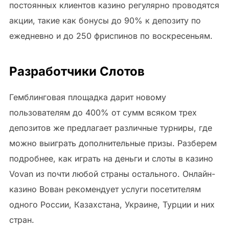
постоянных клиентов казино регулярно проводятся
акции, такие как бонусы до 90% к депозиту по
ежедневно и до 250 фриспинов по воскресеньям.
Разработчики Слотов
Гемблинговая площадка дарит новому
пользователям до 400% от сумм всяком трех
депозитов же предлагает различные турниры, где
можно выиграть дополнительные призы. Разберем
подробнее, как играть на деньги и слоты в казино
Vovan из почти любой страны остального. Онлайн-
казино Вован рекомендует услуги посетителям
одного России, Казахстана, Украине, Турции и них
стран.