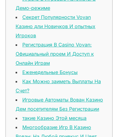
Демо-режиме
Секрет Популярности Vovan
Казино дли Новичков И опытных
Игроков
Регистрация В Casino Vovan:
Официальный проем И Доступ к
Онлайн Играм
Еженедельные Бонусы
Как Можно заиметь Выплаты На
Счет?
Игровые Автоматы Вован Казино
Дем посетителям Без Регистрации
такие Казино Этой месяца
Многообразие Игр В Казино
Вован: На Любой привкус И Цвет