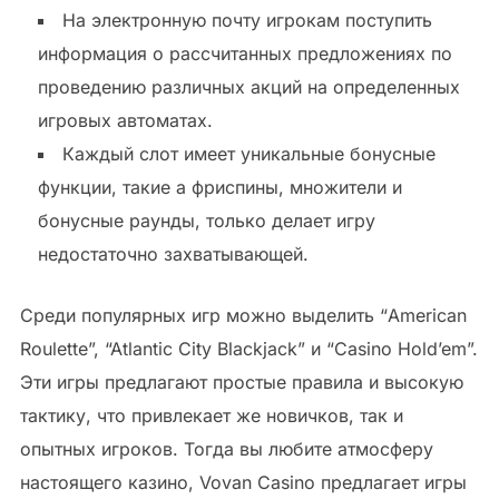
На электронную почту игрокам поступить
информация о рассчитанных предложениях по
проведению различных акций на определенных
игровых автоматах.
Каждый слот имеет уникальные бонусные
функции, такие а фриспины, множители и
бонусные раунды, только делает игру
недостаточно захватывающей.
Среди популярных игр можно выделить “American
Roulette”, “Atlantic City Blackjack” и “Casino Hold’em”.
Эти игры предлагают простые правила и высокую
тактику, что привлекает же новичков, так и
опытных игроков. Тогда вы любите атмосферу
настоящего казино, Vovan Casino предлагает игры