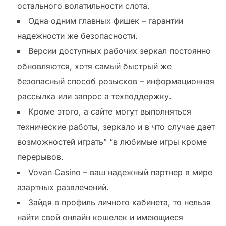
остального волатильности слота.
Одна одним главных фишек – гарантии
надежности же безопасности.
Версии доступных рабочих зеркал постоянно
обновляются, хотя самый быстрый же
безопасный способ розысков – информационная
рассылка или запрос а техподдержку.
Кроме этого, а сайте могут выполняться
технические работы, зеркало и в что случае дает
возможностей играть” “в любимые игры кроме
перерывов.
Vovan Casino – ваш надежный партнер в мире
азартных развлечений.
Зайдя в профиль личного кабинета, то нельзя
найти свой онлайн кошелек и имеющиеся