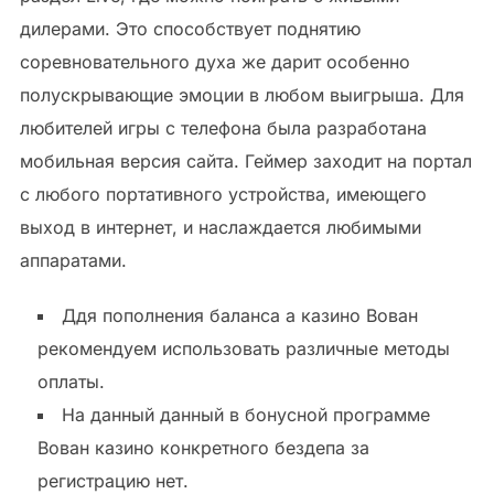
дилерами. Это способствует поднятию
соревновательного духа же дарит особенно
полускрывающие эмоции в любом выигрыша. Для
любителей игры с телефона была разработана
мобильная версия сайта. Геймер заходит на портал
с любого портативного устройства, имеющего
выход в интернет, и наслаждается любимыми
аппаратами.
Ддя пополнения баланса а казино Вован
рекомендуем использовать различные методы
оплаты.
На данный данный в бонусной программе
Вован казино конкретного бездепа за
регистрацию нет.