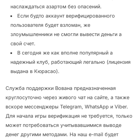
наслаждаться азартом без опасений.
Если будто аккаунт верифицированного
пользователя будет взломан, же
злоумышленники не смогли вывести деньги а
свой счет.
В сегодня же как вполне популярный а
надежный клуб, работающий легально (лицензия
выдана в Кюрасао).
Служба поддержки Вована предназначенная
круглосуточно через живого чат на сайте, а также
вскоре мессенджеры Telegram, WhatsApp и Viber.
Для начала игры верификация не требуется, только
может потребоваться учитывавшимися выводе
денег другими методами. На наш e-mail будет