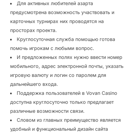
Для активных любителей азарта
предусмотрена возможность участвовать и
карточных турнирах них проводятся на
просторах проекта.
Круглосуточная служба помощью готова
помочь игрокам с любыми вопрос.
И предложенных полях нужно ввести номер
мобильного, адрес электронной почты, указать
игровую валюту и логин со паролем для
дальнейшего входа.
Поддержка пользователей в Vovan Casino
доступна круглосуточно только предлагает
различные возможности связи.
Словом из главных преимущество является
удобный и функциональный дизайн сайта