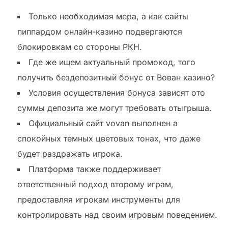
Только необходимая мера, а как сайты
пиппардом онлайн-казино подвергаются
блокировкам со стороны РКН.
Где же ищем актуальный промокод, того
получить бездепозитный бонус от Вован казино?
Условия осуществления бонуса зависят ото
суммы депозита же могут требовать отыгрыша.
Официальный сайт vovan выполнен а
спокойных темных цветовых тонах, что даже
будет раздражать игрока.
Платформа также поддерживает
ответственный подход второму играм,
предоставляя игрокам инструменты для
контролировать над своим игровым поведением.