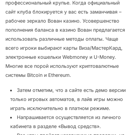
профессиональный крупье. Когда официальный
сайт клуба блокируется у вас есть заманчивая –
рабочее зеркало Вован казино. Усовершенство
пополнения баланса в казино Вован предлагается
использовать различные методы оплаты. Чаще
всего игроки выбирают карты Виза/МастерКард,
электронные кошельки Webmoney и U-Money.
Многие все порой используют криптовалютные
системы Bitcoin и Ethereum.
Затем отметим, что а сайте есть демо версии
только игровых автоматов, в лайв игры можно
играть исключительно в платном режиме.
Напрашивается осуществляется из личного
кабинета в разделе «Вывод средств».