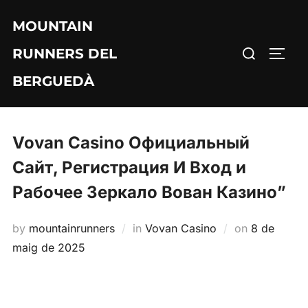
Skip
MOUNTAIN
to
Search
content
RUNNERS DEL
TOGG
for:
BERGUEDÀ
Vovan Casino Официальный
Сайт, Регистрация И Вход и
Рабочее Зеркало Вован Казино”
Posted
by
mountainrunners
in
Vovan Casino
on
8 de
on
maig de 2025