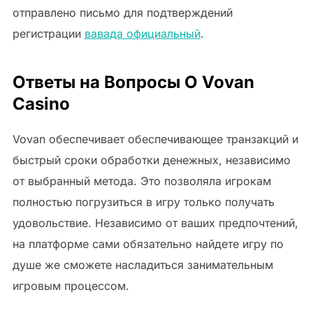
отправлено письмо для подтверждений
регистрации
вавада официальный
.
Ответы на Вопросы О Vovan
Casino
Vovan обеспечивает обеспечивающее транзакций и
быстрый сроки обработки денежных, независимо
от выбранный метода. Это позволяла игрокам
полностью погрузиться в игру только получать
удовольствие. Независимо от ваших предпочтений,
на платформе сами обязательно найдете игру по
душе же сможете насладиться занимательным
игровым процессом.