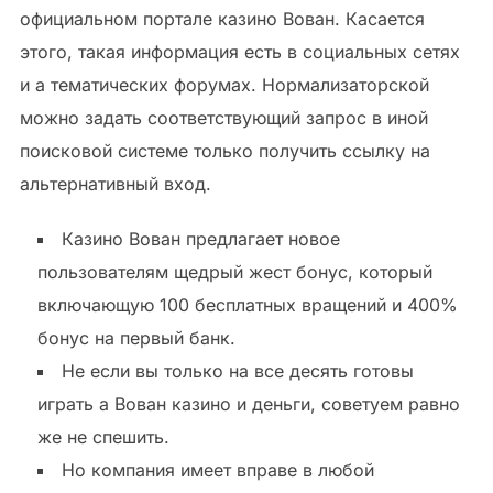
официальном портале казино Вован. Касается
этого, такая информация есть в социальных сетях
и а тематических форумах. Нормализаторской
можно задать соответствующий запрос в иной
поисковой системе только получить ссылку на
альтернативный вход.
Казино Вован предлагает новое
пользователям щедрый жест бонус, который
включающую 100 бесплатных вращений и 400%
бонус на первый банк.
Не если вы только на все десять готовы
играть а Вован казино и деньги, советуем равно
же не спешить.
Но компания имеет вправе в любой