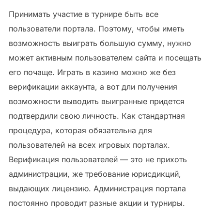
Принимать участие в турнире быть все
пользователи портала. Поэтому, чтобы иметь
возможность выиграть большую сумму, нужно
может активным пользователем сайта и посещать
его почаще. Играть в казино можно же без
верификации аккаунта, а вот дли получения
возможности выводить выигранные придется
подтвердили свою личность. Как стандартная
процедура, которая обязательна для
пользователей на всех игровых порталах.
Верификация пользователей — это не прихоть
администрации, же требование юрисдикций,
выдающих лицензию. Администрация портала
постоянно проводит разные акции и турниры.