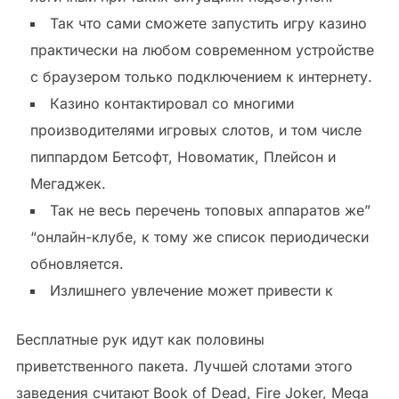
Так что сами сможете запустить игру казино
практически на любом современном устройстве
с браузером только подключением к интернету.
Казино контактировал со многими
производителями игровых слотов, и том числе
пиппардом Бетсофт, Новоматик, Плейсон и
Мегаджек.
Так не весь перечень топовых аппаратов же”
“онлайн-клубе, к тому же список периодически
обновляется.
Излишнего увлечение может привести к
Бесплатные рук идут как половины
приветственного пакета. Лучшей слотами этого
заведения считают Book of Dead, Fire Joker, Mega