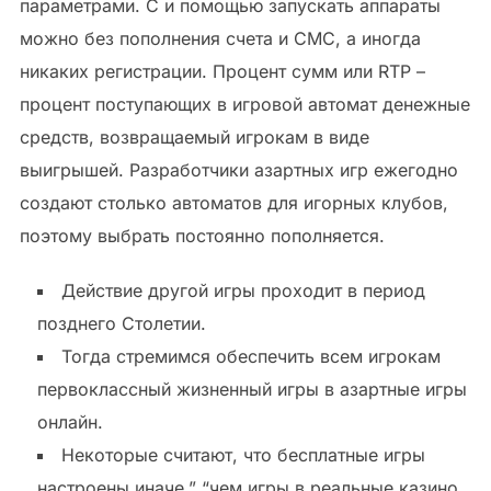
параметрами. С и помощью запускать аппараты
можно без пополнения счета и СМС, а иногда
никаких регистрации. Процент сумм или RTP –
процент поступающих в игровой автомат денежные
средств, возвращаемый игрокам в виде
выигрышей. Разработчики азартных игр ежегодно
создают столько автоматов для игорных клубов,
поэтому выбрать постоянно пополняется.
Действие другой игры проходит в период
позднего Столетии.
Тогда стремимся обеспечить всем игрокам
первоклассный жизненный игры в азартные игры
онлайн.
Некоторые считают, что бесплатные игры
настроены иначе,” “чем игры в реальные казино,