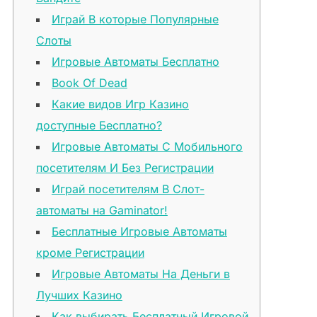
Играй В которые Популярные
Слоты
Игровые Автоматы Бесплатно
Book Of Dead
Какие видов Игр Казино
доступные Бесплатно?
Игровые Автоматы С Мобильного
посетителям И Без Регистрации
Играй посетителям В Слот-
автоматы на Gaminator!
Бесплатные Игровые Автоматы
кроме Регистрации
Игровые Автоматы На Деньги в
Лучших Казино
Как выбирать Бесплатный Игровой