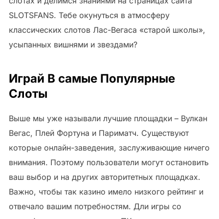
слотах и делимся знаниями на страницах сайта
SLOTSFANS. Тебе окунуться в атмосферу
классических слотов Лас-Вегаса «старой школы»,
усыпанных вишнями и звездами?
Играй В самые Популярные
Слоты
Выше мы уже называли лучшие площадки – Вулкан
Вегас, Плей Фортуна и Париматч. Существуют
которые онлайн-заведения, заслуживающие ничего
внимания. Поэтому пользователи могут остановить
ваш выбор и на других авторитетных площадках.
Важно, чтобы так казино имело низкого рейтинг и
отвечало вашим потребностям. Дли игры со