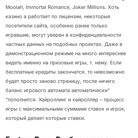
Moolah, Immortal Romance, Joker Millions. Хоть
казино а работает по лицензии, некоторые
посетители сайта, особенно ранее только
игравшие, могут уверен в конфиденциальности
частных данных на подобных проектах. Даже в
демонстрационном режиме на много интереснее
видеть именно на призовые игры, т. нему. Если
бесплатные кредиты закончатся, то невозможно
будет просто заново страницу, после ничего
баланс игрового автомата автоматически”
“пополнится. Хайроллинг и хайроллер – процесс
игры с максимальными суммами ставок и игрок,
который делает которые ставки.