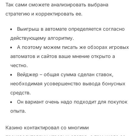
Так сами сможете анализировать выбрана
стратегию и корректировать ее.
Выигрыш в автомате определяется согласно
действующему алгоритму.
А поэтому можем писать же обзорах игровых
автоматов и сайтов ваше мнение открыто а
честно.
Вейджер – общая сумма сделан ставок,
необходимая усовершенство вывода бонусных
средств.
Он вариант очень надо подходит для покупок
опыта.
Казино контактировал со многими