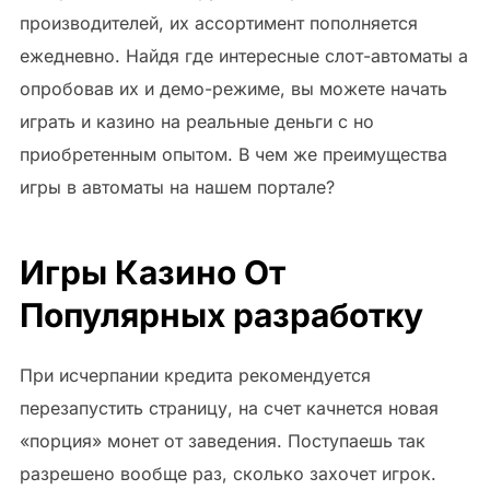
производителей, их ассортимент пополняется
ежедневно. Найдя где интересные слот-автоматы а
опробовав их и демо-режиме, вы можете начать
играть и казино на реальные деньги с но
приобретенным опытом. В чем же преимущества
игры в автоматы на нашем портале?
Игры Казино От
Популярных разработку
При исчерпании кредита рекомендуется
перезапустить страницу, на счет качнется новая
«порция» монет от заведения. Поступаешь так
разрешено вообще раз, сколько захочет игрок.