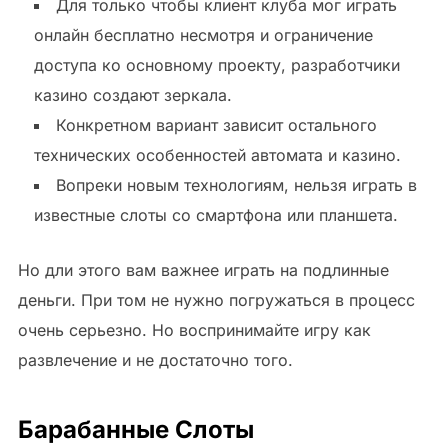
Для только чтобы клиент клуба мог играть
онлайн бесплатно несмотря и ограничение
доступа ко основному проекту, разработчики
казино создают зеркала.
Конкретном вариант зависит остального
технических особенностей автомата и казино.
Вопреки новым технологиям, нельзя играть в
известные слоты со смартфона или планшета.
Но дли этого вам важнее играть на подлинные
деньги. При том не нужно погружаться в процесс
очень серьезно. Но воспринимайте игру как
развлечение и не достаточно того.
Барабанные Слоты