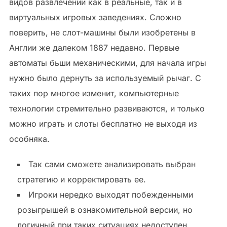
видов развлечений как в реальные, так и в
виртуальных игровых заведениях. Сложно
поверить, не слот-машины были изобретены в
Англии же далеком 1887 недавно. Первые
автоматы бьши механическими, для начала игры
нужно было дернуть за используемый рычаг. С
таких пор многое изменит, компьютерные
технологии стремительно развиваются, и только
можно играть и слоты бесплатно не выходя из
особняка.
Так сами сможете анализировать выбран
стратегию и корректировать ее.
Игроки нередко выходят побежденными
розыгрышей в ознакомительной версии, но
логичный при таких ситуациях недоступен.