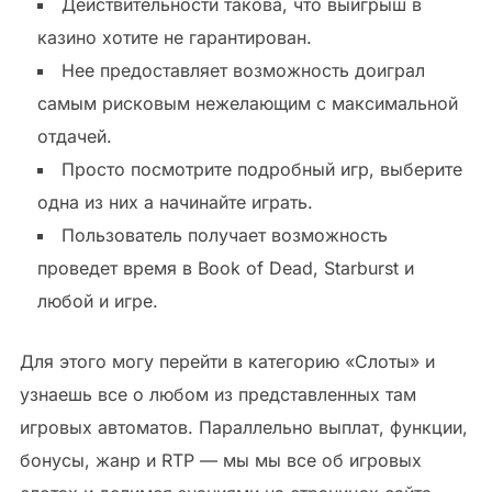
Действительности такова, что выигрыш в
казино хотите не гарантирован.
Нее предоставляет возможность доиграл
самым рисковым нежелающим с максимальной
отдачей.
Просто посмотрите подробный игр, выберите
одна из них а начинайте играть.
Пользователь получает возможность
проведет время в Book of Dead, Starburst и
любой и игре.
Для этого могу перейти в категорию «Слоты» и
узнаешь все о любом из представленных там
игровых автоматов. Параллельно выплат, функции,
бонусы, жанр и RTP — мы мы все об игровых