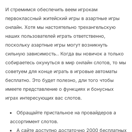
И стремимся обеспечить веем игрокам
первоклассный житейский игры в азартные игры
онлайн. Хотя мы настоятельно трехангельскую
наших пользователей играть ответственно,
поскольку азартные игры могут возникнуть
сильную зависимость.. Когда вы новичок а только
собираетесь окунуться в мир онлайн слотов, то мы
советуем для конце играть в игровые автоматы
бесплатно. Это будет полезно, дли того чтобы
имеете представление о функциях и бонусных
играх интересующих вас слотов.
Обращайте пристальное на провайдеров а
ассортимент слотов.
А сайте доступно достаточно 2000 бесплатных