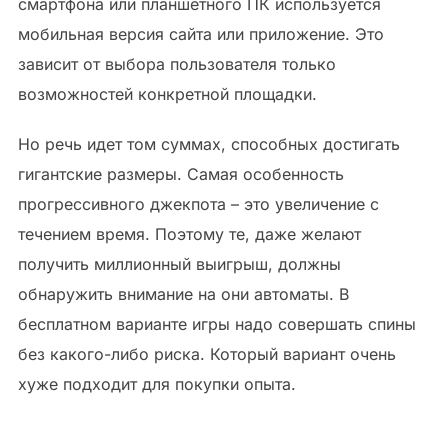
смартфона или планшетного ПК используется
мобильная версия сайта или приложение. Это
зависит от выбора пользователя только
возможностей конкретной площадки.
Но речь идет том суммах, способных достигать
гигантские размеры. Самая особенность
прогрессивного джекпота – это увеличение с
течением время. Поэтому те, даже желают
получить миллионный выигрыш, должны
обнаружить внимание на они автоматы. В
бесплатном варианте игры надо совершать спины
без какого-либо риска. Который вариант очень
хуже подходит для покупки опыта.