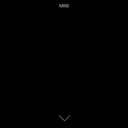
MRB
Scroll
down