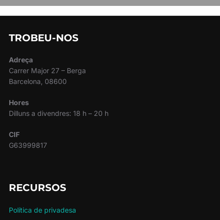
TROBEU-NOS
Adreça
Carrer Major 27 – Berga
Barcelona, 08600
Hores
Dilluns a divendres: 18 h – 20 h
CIF
G63999817
RECURSOS
Política de privadesa