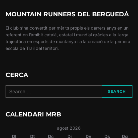
MOUNTAIN RUNNERS DEL BERGUEDÀ
El club s’ha convertit per mèrits propis els darrers anys en un
referent en l’àmibit català, estatal i mundial gràcies a la llarga
trajectòria en esports de muntanya i a la creació de la primera
escola de Trail del territori.
CERCA
Search
SEARCH
for:
CALENDARI MRB
agost 2026
Dl
Dt
Dc
Dj
Dv
Ds
Dg