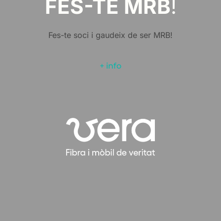
FES-TE MRB
!
Fes-te soci i gaudeix de ser MRB!
+ info