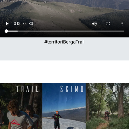
#territoriBergaTrail